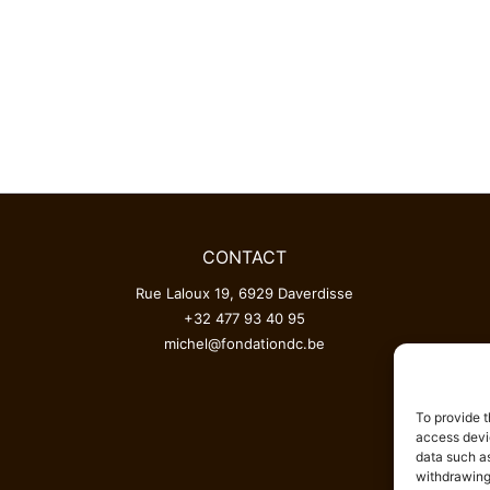
CONTACT
Rue Laloux 19, 6929 Daverdisse
+32 477 93 40 95
michel@fondationdc.be
To provide t
access devic
data such as
withdrawing