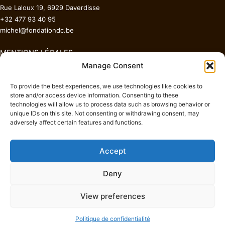
Rue Laloux 19, 6929 Daverdisse
+32 477 93 40 95
michel@fondationdc.be
MENTIONS LÉGALES
Manage Consent
Politique de confidentialité
To provide the best experiences, we use technologies like cookies to
store and/or access device information. Consenting to these
Politique de cookies
technologies will allow us to process data such as browsing behavior or
unique IDs on this site. Not consenting or withdrawing consent, may
adversely affect certain features and functions.
Conditions générales de vente
Accept
Deny
Copyright ©
Fondation Demeures & Châteaux
| Webmaster
View preferences
Duquesne Edouard
Politique de confidentialité